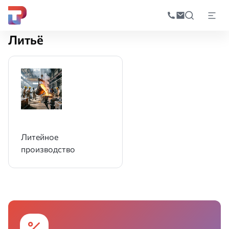
Поиск
по
Главная
Производство
Литьё
катал
Литьё
Литейное
производство