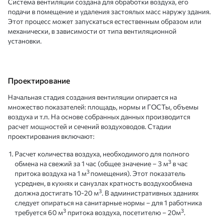
Система вентиляции создана для обработки воздуха, его
подачи в помещение и удаления застоялых масс наружу здания.
Этот процесс может запускаться естественным образом или
механически, в зависимости от типа вентиляционной
установки.
Проектирование
Начальная стадия создания вентиляции опирается на
множество показателей: площадь, нормы и ГОСТы, объемы
воздуха и т.п. На основе собранных данных производится
расчет мощностей и сечений воздуховодов. Стадии
проектирования включают:
Расчет количества воздуха, необходимого для полного
3
обмена на свежий за 1 час (общее значение – 3 м
в час
3
притока воздуха на 1 м
помещения). Этот показатель
усреднен, в кухнях и санузлах кратность воздухообмена
3
должна достигать 10-20 м
. В административных зданиях
следует опираться на санитарные нормы – для 1 работника
3
3
требуется 60 м
притока воздуха, посетителю – 20м
.