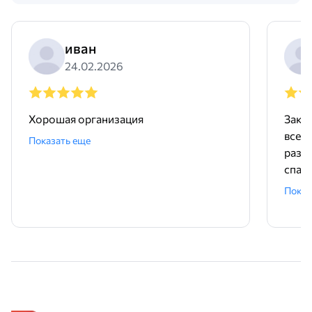
иван
24.02.2026
Хорошая организация
Заку
все 
Показать еще
разв
спасибо
заказ
Показ
прош