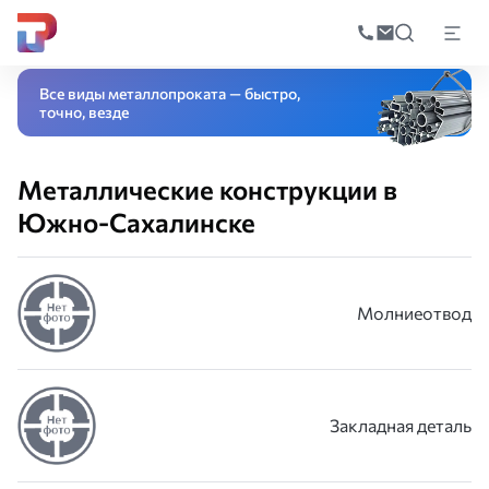
Поиск
по
Главная
Каталог
Металлические конструкции
катал
Все виды металлопроката — быстро,
точно, везде
Металлические конструкции в
Южно-Сахалинске
Молниеотвод
Закладная деталь