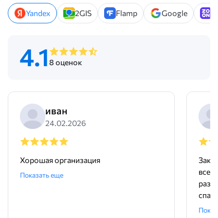
Yandex
2GIS
Flamp
Google
Z
4.1
8 оценок
иван
24.02.2026
Хорошая организация
Заку
все 
Показать еще
разв
спасибо
заказ
Показ