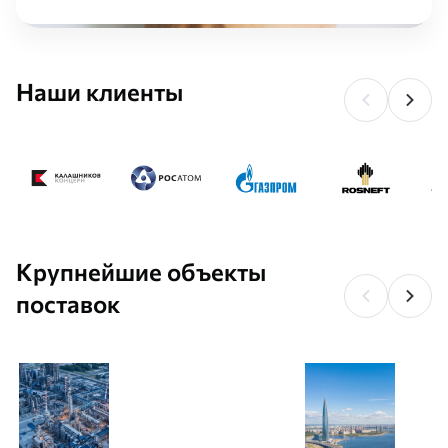
жизни – в промышленности, в строительстве и в повседневной
жизни.
Строительные представляют собой балки, колонны, сборные
Наши клиенты
или разборные конструкции. При проектировании любого
здания закладывают изделия из металла. В промышленной
сфере металлические конструкции используют при
проектировании станков, специализированных механизмов,
техники. При конструировании резервуаров, бассейнов
используют изделия из металла. В повседневной жизни
изделия из металла используют в строительстве домов,
заборов и других сооружений.
Крупнейшие объекты
поставок