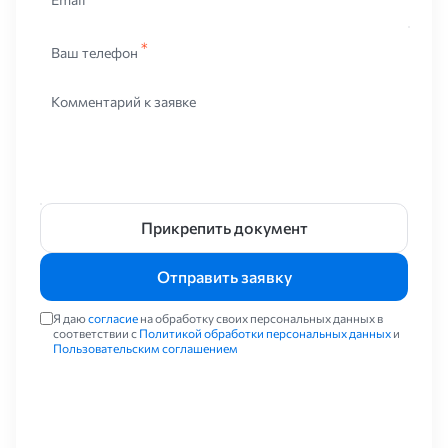
сооружения, которые невозможно реализовать в другом
исполнении. Металлические конструкции прочные и надежные.
В экономическом плане бюджетные.
Ваш телефон
Допускается переработка металла и его повторное
Комментарий к заявке
использование. Это никак не сказывается на его свойствах.
Металлические конструкции универсальны. Их можно
совмещать со всеми видами покрытий – окраска, оцинковка и
так далее. Металл не токсичен и экологичен. Он не выделяет
вредные вещества в окружающую среду. Благодаря этим
свойствам металлические конструкции используют для
хранения жидких субстанций. Металл огнеустойчив.
Прикрепить документ
Использование таких конструкций безопасно с точки зрения
требований пожарных нормативов. Недостатком
Отправить заявку
металлических конструкций является подверженность
коррозии.
Я даю
согласие
на обработку своих персональных данных в
соответствии с
Политикой обработки персональных данных
и
Где используют
Пользовательским соглашением
Подобные конструкции повсюду. Их можно условно разделить
на два вида – технологические и строительные. Первые
представляют собой трубопроводы, отбойники, лестницы,
опоры и подобные изделия. Применяют их во всех сферах