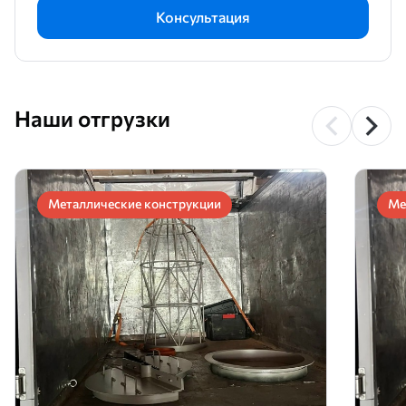
Консультация
Наши отгрузки
Металлические конструкции
Ме