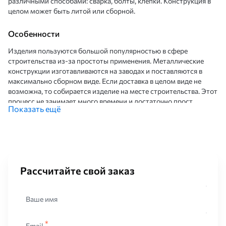
различными способами: сварка, болты, клепки. Конструкция в
целом может быть литой или сборной.
Особенности
Изделия пользуются большой популярностью в сфере
строительства из-за простоты применения. Металлические
конструкции изготавливаются на заводах и поставляются в
максимально сборном виде. Если доставка в целом виде не
возможна, то собирается изделие на месте строительства. Этот
процесс не занимает много времени и достаточно прост.
Показать ещё
Преимуществом изделия из металла является возможность
работы с ними в любое время года. Плохая пода не помеха для
применения конструкций. Конструкция в целом собирается
быстро благодаря удобным способам соединения. Это
позволяет сократить время и бюджет.
Рассчитайте свой заказ
Металлические конструкции имеют меньший вес в сравнении с
бетонными сооружениями. Таким образом, экономят на
фундаменте и на всех земляных работах. Изделия производят
Ваше имя
из различных марок стали. Подбирать материал нужно исходя
из назначения и условий эксплуатации. Благодаря своему
разнообразию из металла собирают разнообразные
Email